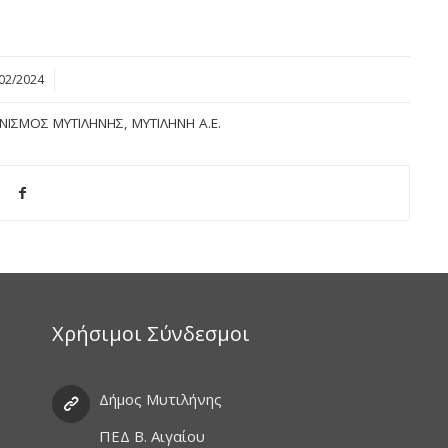
02/2024
ΝΙΣΜΌΣ ΜΥΤΙΛΉΝΗΣ
,
ΜΥΤΙΛΉΝΗ Α.Ε.
Χρήσιμοι Σύνδεσμοι
Δήμος Μυτιλήνης
ΠΕΔ Β. Αιγαίου