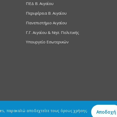
ΠΕΔ Β. Αιγαίου
Περιφέρεια Β. Αιγαίου
Πανεπιστήμιο Αιγαίου
Γ.Γ. Αιγαίου & Νησ. Πολιτικής
Υπουργείο Εσωτερικών
ies, παρακαλώ αποδεχτείτε τους όρους χρήσης.
Αποδοχή
esigned by
Τεχνολογικές & Πνευματικές Λύσεις Ανάπτυξης Ι.Κ.Ε. – Μυτιλή