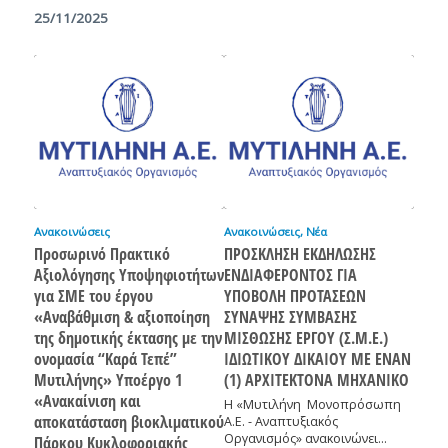
25/11/2025
Ανακοινώσεις
Ανακοινώσεις
,
Νέα
Προσωρινό Πρακτικό
ΠΡΟΣΚΛΗΣΗ ΕΚΔΗΛΩΣΗΣ
Αξιολόγησης Υποψηφιοτήτων
ΕΝΔΙΑΦΕΡΟΝΤΟΣ ΓΙΑ
για ΣΜΕ του έργου
ΥΠΟΒΟΛΗ ΠΡΟΤΑΣΕΩΝ
«Αναβάθμιση & αξιοποίηση
ΣΥΝΑΨΗΣ ΣΥΜΒΑΣΗΣ
της δημοτικής έκτασης με την
ΜΙΣΘΩΣΗΣ ΕΡΓΟΥ (Σ.Μ.Ε.)
ονομασία “Καρά Τεπέ”
ΙΔΙΩΤΙΚΟΥ ΔΙΚΑΙΟΥ ΜΕ ΕΝΑΝ
Μυτιλήνης» Υποέργο 1
(1) ΑΡΧΙΤΕΚΤΟΝΑ ΜΗΧΑΝΙΚΟ
«Ανακαίνιση και
Η «Μυτιλήνη Μονοπρόσωπη
αποκατάσταση βιοκλιματικού
Α.Ε. - Αναπτυξιακός
Οργανισμός» ανακοινώνει…
Πάρκου Κυκλοφοριακής