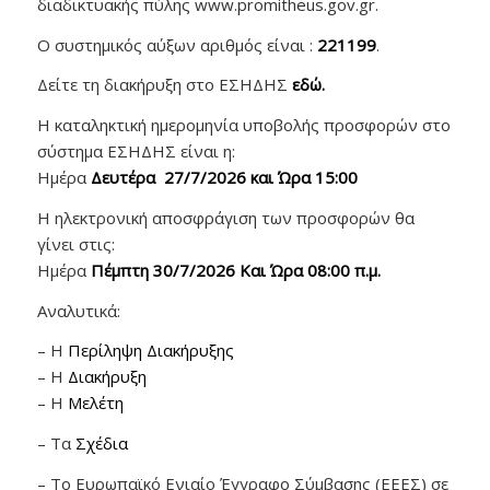
διαδικτυακής πύλης www.promitheus.gov.gr.
Ο συστημικός αύξων αριθμός είναι :
221199
.
Δείτε τη διακήρυξη στο ΕΣΗΔΗΣ
εδώ
.
Η καταληκτική ημερομηνία υποβολής προσφορών στο
σύστημα ΕΣΗΔΗΣ είναι η:
Hμέρα
Δευτέρα 27/7/2026 και Ώρα 15:00
Η ηλεκτρονική αποσφράγιση των προσφορών θα
γίνει στις:
Hμέρα
Πέμπτη 30/7/2026 Και Ώρα 08:00 π.μ.
Αναλυτικά:
– Η
Περίληψη Διακήρυξης
– Η
Διακήρυξη
– Η
Μελέτη
– Τα
Σχέδια
– Το Ευρωπαϊκό Ενιαίο Έγγραφο Σύμβασης (ΕΕΕΣ) σε