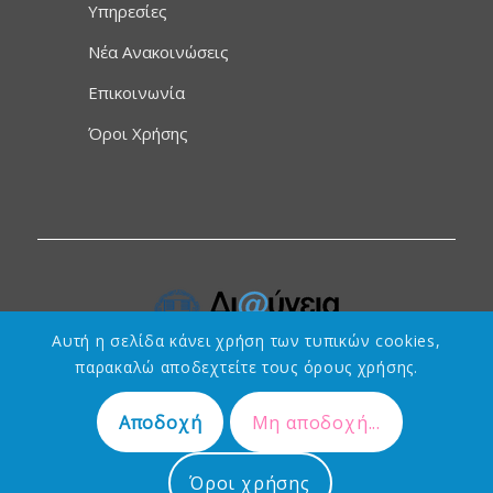
Υπηρεσίες
Νέα Ανακοινώσεις
Επικοινωνία
Όροι Χρήσης
Αυτή η σελίδα κάνει χρήση των τυπικών cookies,
παρακαλώ αποδεχτείτε τους όρους χρήσης.
Αποδοχή
Μη αποδοχή...
Designed by
Τεχνολογικές & Πνευματικές Λύσεις Ανάπτυξης
Όροι χρήσης
Ι.Κ.Ε. – Μυτιλήνη